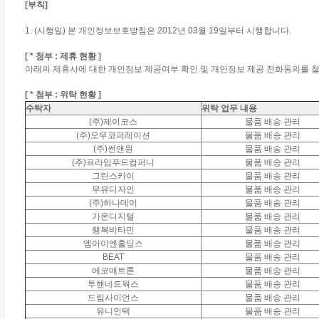
[부칙]
1. (시행일) 본 개인정보보호방침은 2012년 03월 19일부터 시행합니다.
[ * 첨부 : 제휴 현황 ]
아래의 제휴사에 대한 개인정보 제공여부 확인 및 개인정보 제공 전화동의를 철회
[ * 첨부 : 위탁 현황 ]
수탁자
위탁 업무 내용
(주)제이코스
물품 배송 관리
(주)오무코퍼레이션
물품 배송 관리
(주)썬앤원
물품 배송 관리
(주)프라임푸드컴퍼니
물품 배송 관리
그린스카이
물품 배송 관리
무유디자인
물품 배송 관리
(주)하나데이
물품 배송 관리
가온디지털
물품 배송 관리
행복비타민
물품 배송 관리
엠아이엔홀딩스
물품 배송 관리
BEAT
물품 배송 관리
에코매트론
물품 배송 관리
투핸네트웍스
물품 배송 관리
드림사이언스
물품 배송 관리
유니인텍
물품 배송 관리